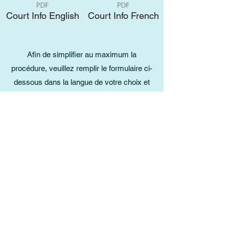
Court Info English
Court Info French
Afin de simplifier au maximum la
procédure, veuillez remplir le formulaire ci-
dessous dans la langue de votre choix et
contacter notre secrétariat en lui joignant le
formulaire rempli.
Veuillez noter que seules les chaussures
de tennis d'intérieur sont autorisées sur les
courts. Merci de votre compréhension.
English Form
French Form